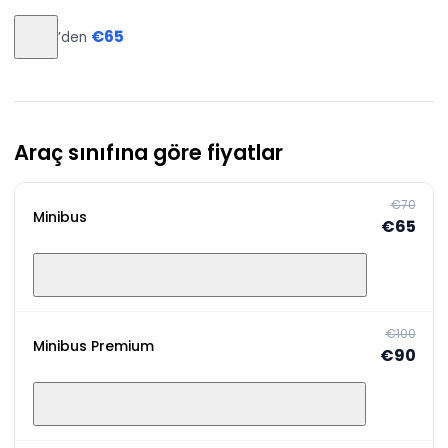
€65
’den
Araç sınıfına göre fiyatlar
€70
Minibus
€65
€100
Minibus Premium
€90