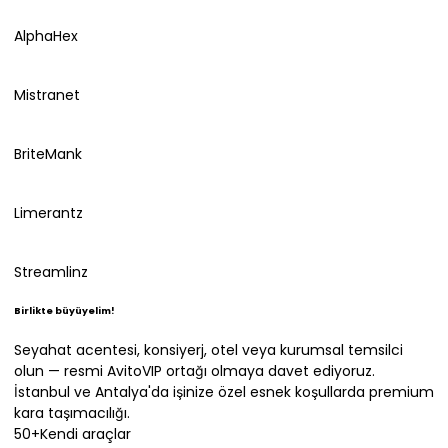
AlphaHex
Mistranet
BriteMank
Limerantz
Streamlinz
Birlikte büyüyelim!
Seyahat acentesi, konsiyerj, otel veya kurumsal temsilci
olun — resmi AvitoVIP ortağı olmaya davet ediyoruz.
İstanbul ve Antalya'da işinize özel esnek koşullarda premium
kara taşımacılığı.
50+
Kendi araçlar