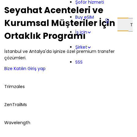
Şoför hizmeti
Seyahat Acenteleri ve
Buy eSIM
Kurumsal Müşteriler İçin
TR 
İş için
Ortaklık Programı
Şirket
İstanbul ve Antalya'da işinize özel premium transfer
çözümleri.
SSS
Bize Katılın
Giriş yap
Trimzales
ZenTrailMs
Wavelength