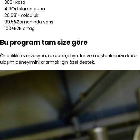
300+
Rota
4.9
Ortalama puan
26.681+
Yolculuk
99.5%
Zamanında varış
100+
B2B ortağı
Bu program tam size göre
Öncelikli rezervasyon, rekabetçi fiyatlar ve müşterilerinizin kara
ulaşım deneyimini artırmak için özel destek.