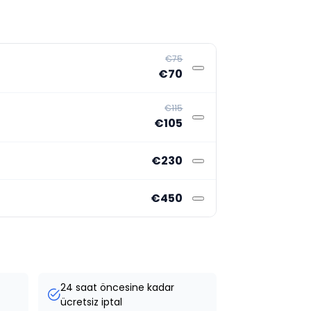
€75
€70
€115
€105
€230
€450
24 saat öncesine kadar
ücretsiz iptal