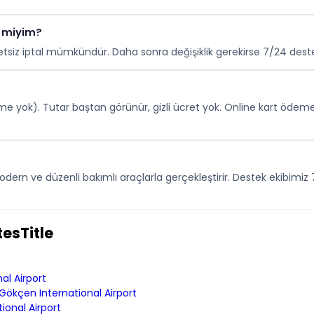
r miyim?
siz iptal mümkündür. Daha sonra değişiklik gerekirse 7/24 destek 
yok). Tutar baştan görünür, gizli ücret yok. Online kart ödemesi
 modern ve düzenli bakımlı araçlarla gerçekleştirir. Destek ekibimi
esTitle
al Airport
Gökçen International Airport
onal Airport