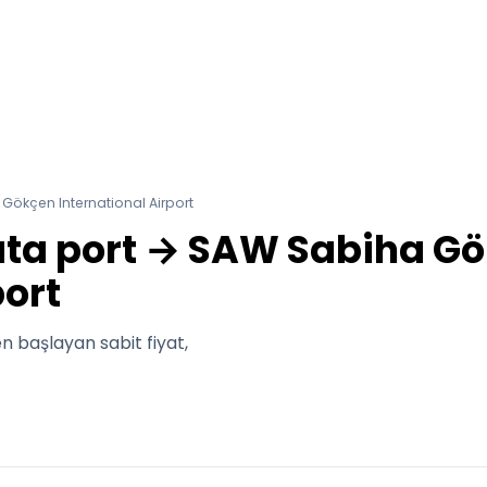
Gökçen International Airport
lata port → SAW Sabiha G
port
n başlayan sabit fiyat,