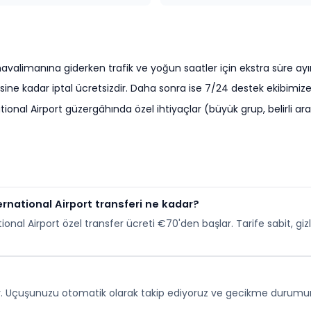
valimanına giderken trafik ve yoğun saatler için ekstra süre ayır
sine kadar iptal ücretsizdir. Daha sonra ise 7/24 destek ekibimize 
nal Airport güzergâhında özel ihtiyaçlar (büyük grup, belirli ara
rnational Airport transferi ne kadar?
al Airport özel transfer ücreti €70'den başlar. Tarife sabit, gizl
dir. Uçuşunuzu otomatik olarak takip ediyoruz ve gecikme durumun