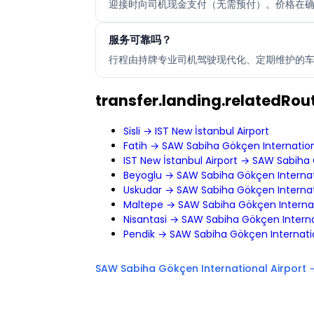
迎接时向司机现金支付（无需预付）。价格在确
服务可靠吗？
行程由持牌专业司机驾驶现代化、定期维护的车辆
transfer.landing.relatedRout
Sisli → IST New İstanbul Airport
Fatih → SAW Sabiha Gökçen Internation
IST New İstanbul Airport → SAW Sabiha 
Beyoglu → SAW Sabiha Gökçen Internati
Uskudar → SAW Sabiha Gökçen Internati
Maltepe → SAW Sabiha Gökçen Internat
Nisantasi → SAW Sabiha Gökçen Interna
Pendik → SAW Sabiha Gökçen Internatio
SAW Sabiha Gökçen International Airport 