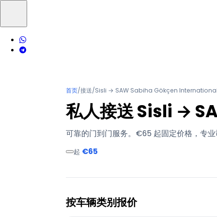
首页
/
接送
/
Sisli → SAW Sabiha Gökçen International
私人接送 Sisli → SAW
可靠的门到门服务。€65 起固定价格，专业司
€65
起
按车辆类别报价