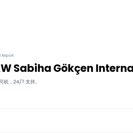
 Airport
 Sabiha Gökçen Internat
机，24/7 支持。