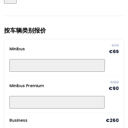
按车辆类别报价
€70
Minibus
€65
€100
Minibus Premium
€90
€260
Business