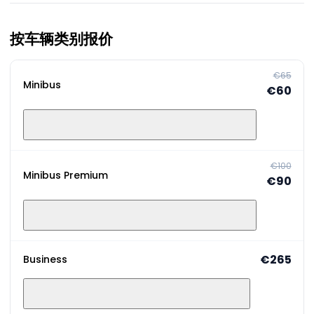
按车辆类别报价
€65
Minibus
€60
€100
Minibus Premium
€90
€265
Business