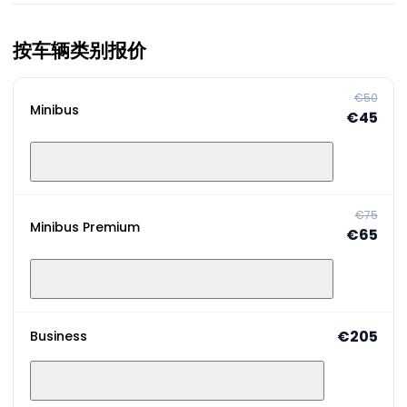
按车辆类别报价
€50
Minibus
€45
€75
Minibus Premium
€65
€205
Business