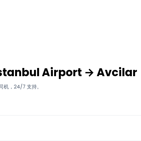
anbul Airport → Avcilar
机，24/7 支持。