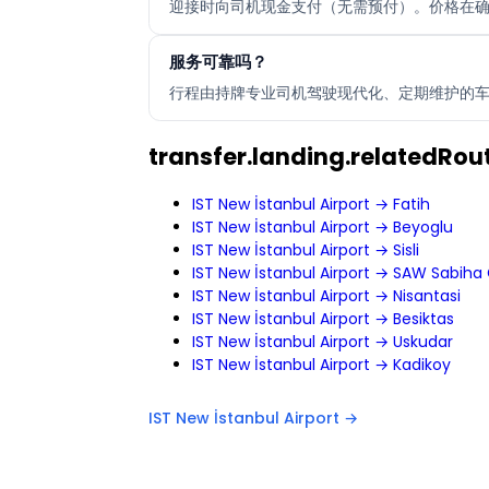
迎接时向司机现金支付（无需预付）。价格在确
服务可靠吗？
行程由持牌专业司机驾驶现代化、定期维护的车辆
transfer.landing.relatedRout
IST New İstanbul Airport → Fatih
IST New İstanbul Airport → Beyoglu
IST New İstanbul Airport → Sisli
IST New İstanbul Airport → SAW Sabiha 
IST New İstanbul Airport → Nisantasi
IST New İstanbul Airport → Besiktas
IST New İstanbul Airport → Uskudar
IST New İstanbul Airport → Kadikoy
IST New İstanbul Airport →