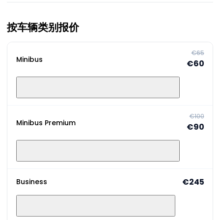
按车辆类别报价
€65
Minibus
€60
€100
Minibus Premium
€90
€245
Business