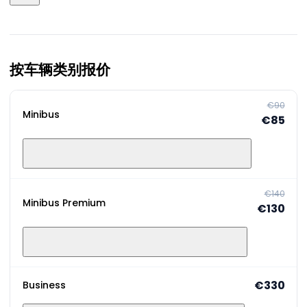
按车辆类别报价
€90
Minibus
€85
€140
Minibus Premium
€130
€330
Business