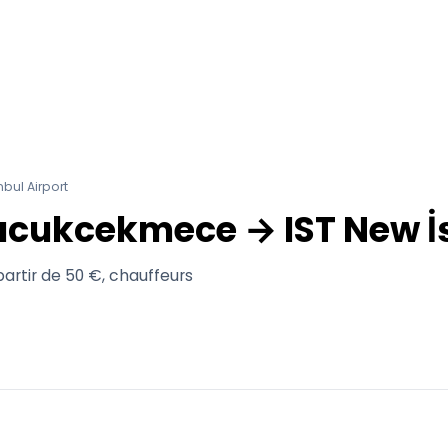
bul Airport
Kucukcekmece → IST New İ
partir de 50 €, chauffeurs