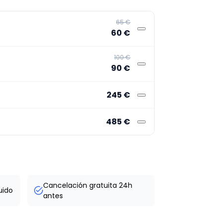
65 €
60 €
100 €
90 €
245 €
485 €
Cancelación gratuita 24h
uido
antes