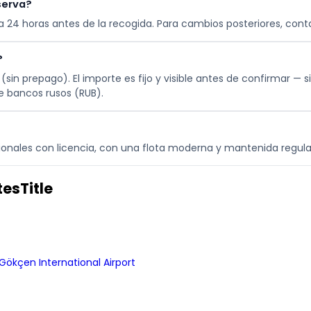
serva?
sta 24 horas antes de la recogida. Para cambios posteriores, con
?
(sin prepago). El importe es fijo y visible antes de confirmar — s
de bancos rusos (RUB).
sionales con licencia, con una flota moderna y mantenida regula
esTitle
Gökçen International Airport