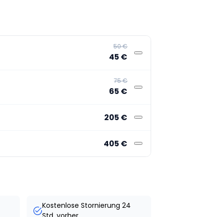
50 €
45 €
75 €
65 €
205 €
405 €
Kostenlose Stornierung 24
Std. vorher