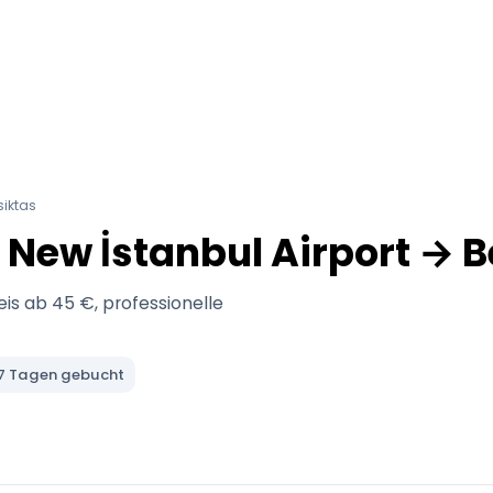
siktas
T New İstanbul Airport → 
eis ab 45 €, professionelle
n 7 Tagen gebucht