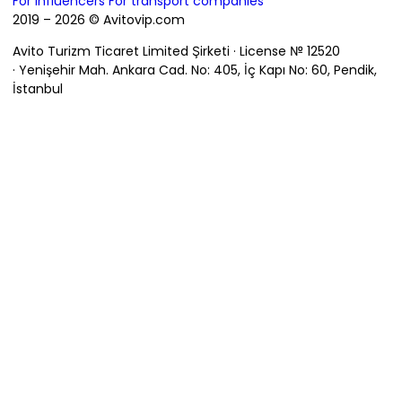
For influencers
For transport companies
2019 – 2026 © Avitovip.com
Avito Turizm Ticaret Limited Şirketi · License № 12520
· Yenişehir Mah. Ankara Cad. No: 405, İç Kapı No: 60, Pendik,
İstanbul