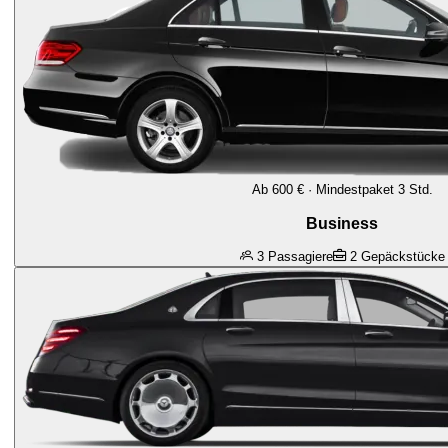
Ab 600 € · Mindestpaket 3 Std.
Business
3
Passagiere
2
Gepäckstücke