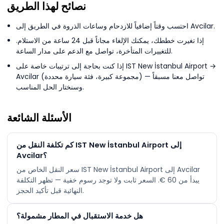
نصائح لهذا الطريق
احتسب وقتاً إضافياً للازدحام وساعات الذروة في الطريق إلى Avcilar.
إذا تغيرت خططك، يمكنك الإلغاء مجاناً قبل 24 ساعة من الاستلام.
للتغييرات المتأخرة، تواصل مع الدعم على مدار الساعة.
إذا كنت بحاجة إلى ترتيبات خاصة على IST New İstanbul Airport →
Avcilar (مجموعة كبيرة، فئة سيارة محددة) — تواصل معنا مسبقاً
وسنختار الحل المناسب.
الأسئلة الشائعة
كم تكلفة النقل من IST New İstanbul Airport إلى
Avcilar؟
سعر النقل الخاص من IST New İstanbul Airport إلى Avcilar
يبدأ من ‏60 €. السعر ثابت ولا توجد رسوم خفية — تظهر التكلفة
النهائية قبل تأكيد الحجز.
هل خدمة الاستقبال في المطار مشمولة؟