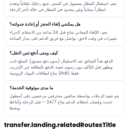
نعم، استقبال المطار مشمول في السعر. نتتبع رحلتك تلقائياً ونقدم
انتظاراً مجانياً وغير محدود في المطار في حالة تأخر الرحلة.
هل يمكنني إلغاء الحجز أو إعادة جدولته؟
نعم، الإلغاء المجاني متاح قبل 24 ساعة من الاستلام. لإجراء
تغييرات في وقت لاحق، تواصل مع فريق الدعم على مدار الساعة.
كيف ومتى أدفع ثمن النقل؟
الدفع نقداً للسائق عند الاستقبال (بدون دفع مسبق). المبلغ ثابت
ويظهر قبل التأكيد دون رسوم خفية. الدفع بالبطاقة عبر الإنترنت
متاح لبطاقات البنوك الروسية (RUB) فقط.
ما مدى موثوقية الخدمة؟
يتم تنفيذ الرحلات بواسطة سائقين محترفين مرخصين على أسطول
حديث ومُصان بانتظام. الدعم متاح 24/7 — قبل الرحلة وأثناءها
وبعدها.
transfer.landing.relatedRoutesTitle