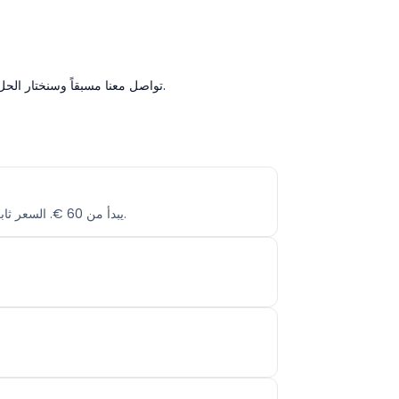
إذا كنت بحاجة إلى ترتيبات خاصة على IST New İstanbul Airport → Kadikoy (مجموعة كبيرة، فئة سيارة محددة) — تواصل معنا مسبقاً وسنختار الحل المناسب.
سعر النقل الخاص من IST New İstanbul Airport إلى Kadikoy يبدأ من ‏60 €. السعر ثابت ولا توجد رسوم خفية — تظهر التكلفة النهائية قبل تأكيد الحجز.