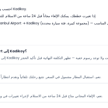
احتسب وقتاً إضافياً للازدحام وساعات الذروة في الطريق إلى Kadikoy.
إذا تغيرت خططك، يمكنك الإلغاء مجاناً قبل 24 ساعة من الاستلام. للتغييرات المتأخرة، تواصل مع الدعم على مدار الساعة.
كم تكلفة النقل من IST New İstanbul Airport إلى Kadikoy؟
نعم، استقبال المطار مشمول في السعر. نتتبع رحلتك تلقائياً ونقدم انتظاراً مجانياً وغير محدود في المطار في حالة تأخر الرحلة.
نعم، الإلغاء المجاني متاح قبل 24 ساعة من الاستلام. لإجراء تغييرات في وقت لاحق، تواصل مع فريق الدعم على مدار الساعة.