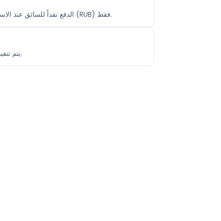
الدفع نقداً للسائق عند الاستقبال (بدون دفع مسبق). المبلغ ثابت ويظهر قبل التأكيد دون رسوم خفية. الدفع بالبطاقة عبر الإنترنت متاح لبطاقات البنوك الروسية (RUB) فقط.
يتم تنفيذ الرحلات بواسطة سائقين محترفين مرخصين على أسطول حديث ومُصان بانتظام. الدعم متاح 24/7 — قبل الرحلة وأثناءها وبعدها.