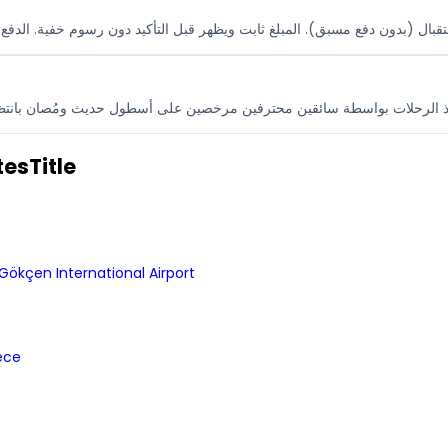
esTitle
Gökçen International Airport
ece