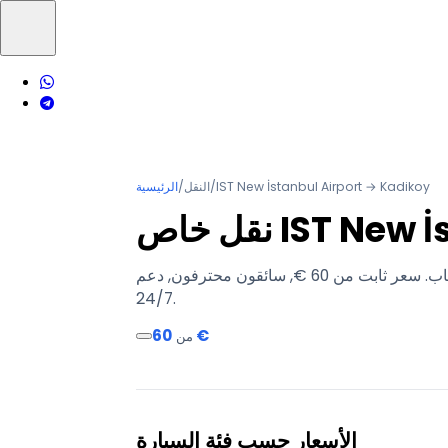
IST New İstanbul Airport → Kadikoy
/
النقل
/
الرئيسية
IST New İst
خدمة موثوقة من الباب إلى الباب. سعر ثابت من ‏60 €, سائقون محترفون, دعم
24/7.
‏60 €
من
الأسعار حسب فئة السيارة