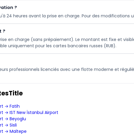
vation ?
squ'à 24 heures avant la prise en charge. Pour des modifications 
t ?
ise en charge (sans prépaiement). Le montant est fixe et visibl
ible uniquement pour les cartes bancaires russes (RUB).
eurs professionnels licenciés avec une flotte moderne et réguli
esTitle
rt → Fatih
t → IST New İstanbul Airport
rt → Beyoglu
t → Sisli
ort → Maltepe