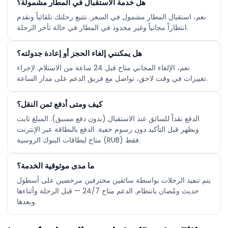
هل خدمة الاستقبال في المطار مشمولة؟
نعم، استقبال المطار مشمول في السعر. نتتبع رحلتك تلقائياً ونقدم
انتظاراً مجانياً وغير محدود في المطار في حالة تأخر الرحلة.
هل يمكنني إلغاء الحجز أو إعادة جدولته؟
نعم، الإلغاء المجاني متاح قبل 24 ساعة من الاستلام. لإجراء
تغييرات في وقت لاحق، تواصل مع فريق الدعم على مدار الساعة.
كيف ومتى أدفع ثمن النقل؟
الدفع نقداً للسائق عند الاستقبال (بدون دفع مسبق). المبلغ ثابت
ويظهر قبل التأكيد دون رسوم خفية. الدفع بالبطاقة عبر الإنترنت
متاح لبطاقات البنوك الروسية (RUB) فقط.
ما مدى موثوقية الخدمة؟
يتم تنفيذ الرحلات بواسطة سائقين محترفين مرخصين على أسطول
حديث ومُصان بانتظام. الدعم متاح 24/7 — قبل الرحلة وأثناءها
وبعدها.