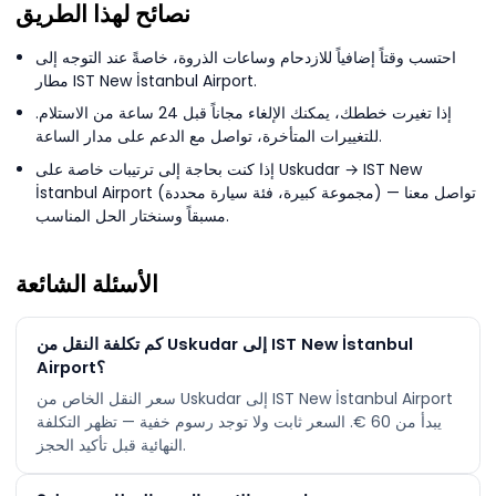
نصائح لهذا الطريق
احتسب وقتاً إضافياً للازدحام وساعات الذروة، خاصةً عند التوجه إلى
مطار IST New İstanbul Airport.
إذا تغيرت خططك، يمكنك الإلغاء مجاناً قبل 24 ساعة من الاستلام.
للتغييرات المتأخرة، تواصل مع الدعم على مدار الساعة.
إذا كنت بحاجة إلى ترتيبات خاصة على Uskudar → IST New
İstanbul Airport (مجموعة كبيرة، فئة سيارة محددة) — تواصل معنا
مسبقاً وسنختار الحل المناسب.
الأسئلة الشائعة
كم تكلفة النقل من Uskudar إلى IST New İstanbul
Airport؟
سعر النقل الخاص من Uskudar إلى IST New İstanbul Airport
يبدأ من ‏60 €. السعر ثابت ولا توجد رسوم خفية — تظهر التكلفة
النهائية قبل تأكيد الحجز.