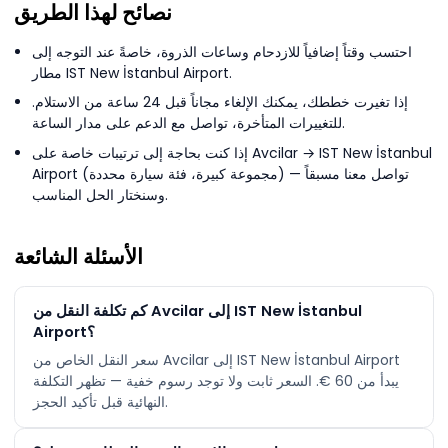
نصائح لهذا الطريق
احتسب وقتاً إضافياً للازدحام وساعات الذروة، خاصةً عند التوجه إلى
مطار IST New İstanbul Airport.
إذا تغيرت خططك، يمكنك الإلغاء مجاناً قبل 24 ساعة من الاستلام.
للتغييرات المتأخرة، تواصل مع الدعم على مدار الساعة.
إذا كنت بحاجة إلى ترتيبات خاصة على Avcilar → IST New İstanbul
Airport (مجموعة كبيرة، فئة سيارة محددة) — تواصل معنا مسبقاً
وسنختار الحل المناسب.
الأسئلة الشائعة
كم تكلفة النقل من Avcilar إلى IST New İstanbul
Airport؟
سعر النقل الخاص من Avcilar إلى IST New İstanbul Airport
يبدأ من ‏60 €. السعر ثابت ولا توجد رسوم خفية — تظهر التكلفة
النهائية قبل تأكيد الحجز.