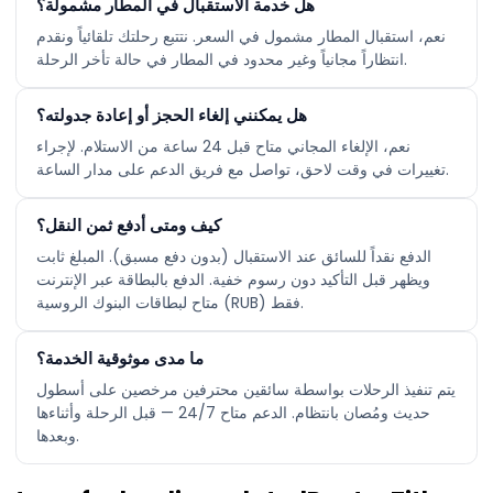
هل خدمة الاستقبال في المطار مشمولة؟
نعم، استقبال المطار مشمول في السعر. نتتبع رحلتك تلقائياً ونقدم
انتظاراً مجانياً وغير محدود في المطار في حالة تأخر الرحلة.
هل يمكنني إلغاء الحجز أو إعادة جدولته؟
نعم، الإلغاء المجاني متاح قبل 24 ساعة من الاستلام. لإجراء
تغييرات في وقت لاحق، تواصل مع فريق الدعم على مدار الساعة.
كيف ومتى أدفع ثمن النقل؟
الدفع نقداً للسائق عند الاستقبال (بدون دفع مسبق). المبلغ ثابت
ويظهر قبل التأكيد دون رسوم خفية. الدفع بالبطاقة عبر الإنترنت
متاح لبطاقات البنوك الروسية (RUB) فقط.
ما مدى موثوقية الخدمة؟
يتم تنفيذ الرحلات بواسطة سائقين محترفين مرخصين على أسطول
حديث ومُصان بانتظام. الدعم متاح 24/7 — قبل الرحلة وأثناءها
وبعدها.